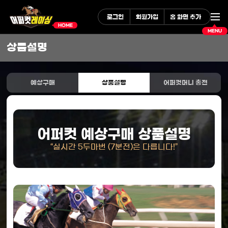
로그인
회원가입
홈 화면 추가
HOME
MENU
상품설명
예상구매
상품설명
어퍼컷머니 충전
어퍼컷 예상구매 상품설명
“실시간 5두마번 (7분전)은 다릅니다!”