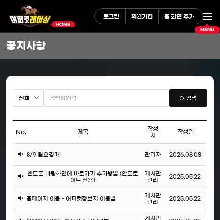
로그인
회원가입
홈 화면 추가
HOME
MENU
공지사항
검색
작성
No.
제목
작성일
자
목
록
공
8/9 일요경마!
관리자
2026.08.08
-
지
번
호,
핸드폰 바탕화면에 바로가기 추가방법 (안드로
게시판
공
2025.05.22
제
이드 전용)
관리
목,
지
작
게시판
공
성
홈페이지 이용 - 어퍼컷정보지 이용법
2025.05.22
관리
자,
지
등
록
게시판