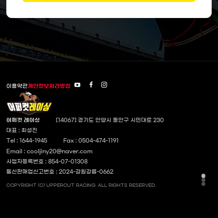
이용약관
개인정보처리방침
최
페
인
성
이
스
진
스
타
TV
북
그
바
바
램
로
로
바
어퍼컷 레이싱
[14067] 경기도 안양시 동안구 시민대로 230
가
가
로
대표 : 최성진
기
기
가
새
새
기
Tel : 1644-1945
Fax : 0504-474-1191
창
창
새
창
Email : cooljiny20@naver.com
사업자등록번호 : 854-07-01308
통신판매업신고번호 : 2024-강원강릉-0662
COPYRIGHT (C) UPPERCUT RACING. ALL RIGHTS RESERVED.